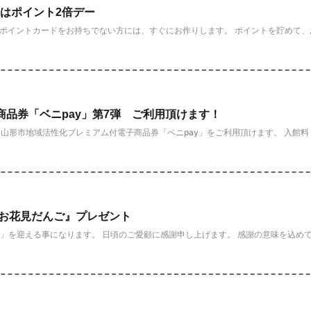
)はポイント2倍デー
だポイントカードをお持ちでない方には、すぐにお作りします。 ポイントを貯めて、お
品券「ベニpay」第7弾 ご利用頂けます！
山形市地域活性化プレミアム付電子商品券「ベニpay」をご利用頂けます。 入館料
『お花見だんご』プレゼント
」を迎える事になります。 日頃のご愛顧に感謝申し上げます。 感謝の意味を込めてお花