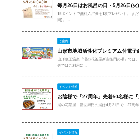
毎月26日はお風呂の日・5月26日(火
15ポイントで無料入浴券を1枚プレゼント。 ま
間)。 ...
ご案内
山形市地域活性化プレミアム付電子商
山形蔵王温泉『湯の花茶屋新左衛門の湯』では、
処ではご利用に ...
イベント情報
お陰様で「27周年」先着50名様に
湯の花茶屋 新左衛門の湯は4月21日で「27周年
イベント情報